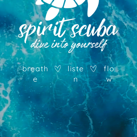
b
r
e
a
t
h
l
i
s
t
e
f
l
o
e
n
w